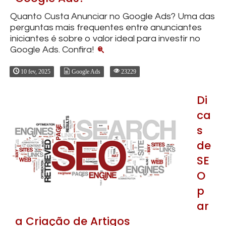
Quanto Custa Anunciar no Google Ads? Uma das
perguntas mais frequentes entre anunciantes
iniciantes é sobre o valor ideal para investir no
Google Ads. Confira!
10 fev, 2025
Google Ads
23229
Di
ca
s
de
SE
O
p
ar
a Criação de Artigos