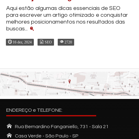
Aqui estão algumas dicas essenciais de SEO
para escrever um artigo otimizado e conquistar
melhores posicionamentos nos resultados das
buscas...
16 dez, 2024
SEO
2720
Ver todas as publicações
ENDEREÇO e TELEFONE:
Rua Bernardino Fanganiello, 731 - Sala 21
Casa Verde - São Paulo - SP