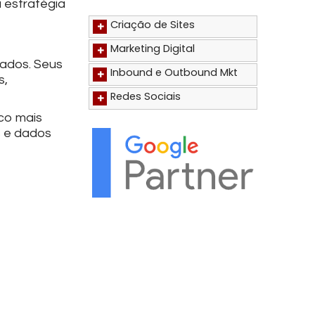
 estratégia
Criação de Sites
+
Marketing Digital
+
cados. Seus
Inbound e Outbound Mkt
+
s,
Redes Sociais
+
co mais
s e dados