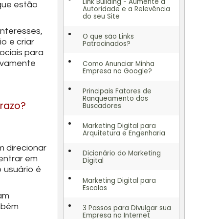
Link Building - Aumente a
 que estão
Autoridade e a Relevência
do seu Site
interesses,
O que são Links
o e criar
Patrocinados?
ociais para
tivamente
Como Anunciar Minha
Empresa no Google?
Principais Fatores de
Ranqueamento dos
prazo?
Buscadores
Marketing Digital para
Arquitetura e Engenharia
 direcionar
Dicionário do Marketing
 entrar em
Digital
 usuário é
Marketing Digital para
Escolas
sam
ambém
3 Passos para Divulgar sua
Empresa na Internet