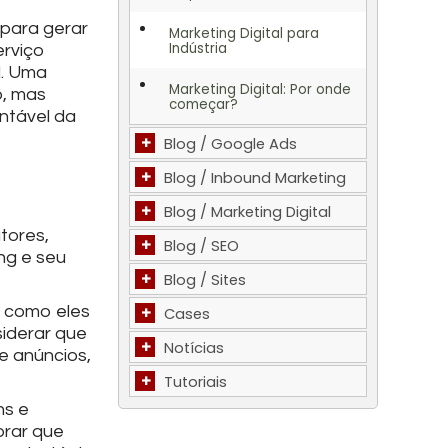
 para gerar
Marketing Digital para
Indústria
erviço
l. Uma
Marketing Digital: Por onde
o, mas
começar?
ntável da
+
Blog / Google Ads
+
Blog / Inbound Marketing
+
Blog / Marketing Digital
tores,
+
Blog / SEO
ng e seu
+
Blog / Sites
r como eles
+
Cases
siderar que
+
Notícias
de anúncios,
+
Tutoriais
ns e
brar que