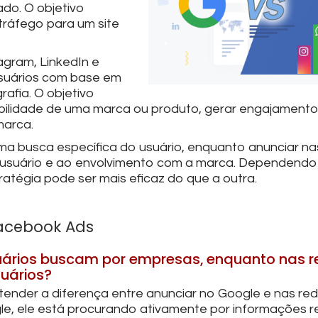
do. O objetivo
 tráfego para um site
agram, LinkedIn e
 usuários com base em
afia. O objetivo
sibilidade de uma marca ou produto, gerar engajament
marca.
ma busca específica do usuário, enquanto anunciar na
do usuário e ao envolvimento com a marca. Dependendo
ratégia pode ser mais eficaz do que a outra.
Facebook Ads
suários buscam por empresas, enquanto nas 
uários?
tender a diferença entre anunciar no Google e nas rede
e, ele está procurando ativamente por informações r