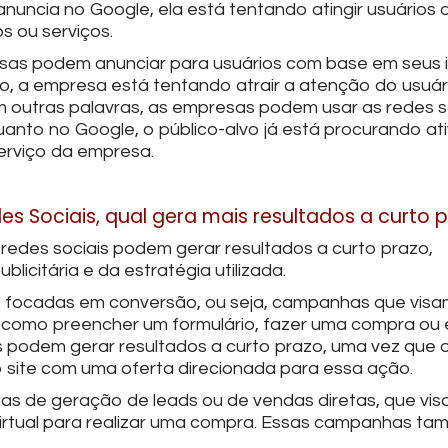
nuncia no Google, ela está tentando atingir usuários
s ou serviços.
resas podem anunciar para usuários com base em seus 
 a empresa está tentando atrair a atenção do usuári
m outras palavras, as empresas podem usar as redes s
quanto no Google, o público-alvo já está procurando a
erviço da empresa.
des Sociais, qual gera mais resultados a curto 
redes sociais podem gerar resultados a curto prazo,
citária e da estratégia utilizada.
s focadas em conversão, ou seja, campanhas que visam
a, como preencher um formulário, fazer uma compra ou
odem gerar resultados a curto prazo, uma vez que o
 site com uma oferta direcionada para essa ação.
nhas de geração de leads ou de vendas diretas, que vi
a virtual para realizar uma compra. Essas campanhas t