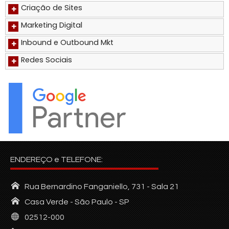
Criação de Sites
+
Marketing Digital
+
Inbound e Outbound Mkt
+
Redes Sociais
+
ENDEREÇO e TELEFONE:
Rua Bernardino Fanganiello, 731 - Sala 21
Casa Verde - São Paulo - SP
02512-000