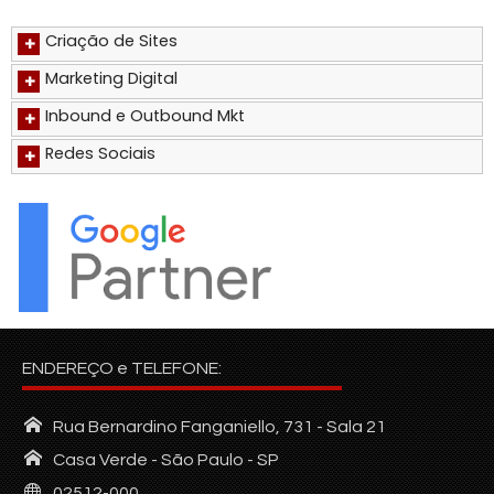
Criação de Sites
+
Marketing Digital
+
Inbound e Outbound Mkt
+
Redes Sociais
+
ENDEREÇO e TELEFONE:
Rua Bernardino Fanganiello, 731 - Sala 21
Casa Verde - São Paulo - SP
02512-000